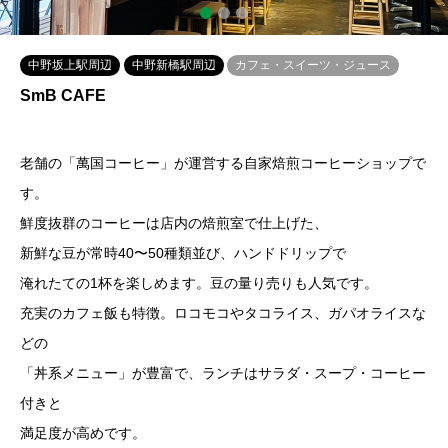
1
2
3
中野坂上駅周辺
中野新橋駅周辺
カフェ・スイーツ・ジュース
SmB CAFE
老舗の「萬国コーヒー」が運営する自家焙煎コーヒーショップで
す。
鮮度抜群のコーヒーは店内の焙煎室で仕上げた、
新鮮な豆が常時40〜50種類並び、ハンドドリップで
淹れたての1杯を楽しめます。豆の量り売りも人気です。
充実のカフェ飯も特徴。ロコモコやタコライス、ガパオライスな
どの
「丼系メニュー」が豊富で、ランチはサラダ・スープ・コーヒー
付きと
満足度が高めです。