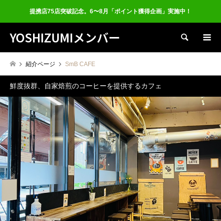
提携店75店突破記念。6〜8月「ポイント獲得企画」実施中！
YOSHIZUMIメンバー
検索
紹介ページ
SmB CAFE
鮮度抜群、自家焙煎のコーヒーを提供するカフェ