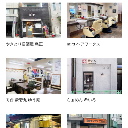
やきとり居酒屋 鳥正
m:r:t ヘアワークス
向台 豪壱丸 ゆう庵
らぁめん 希いろ