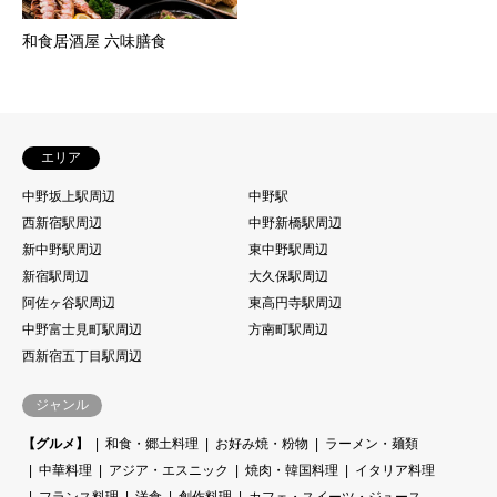
和食居酒屋 六味膳食
エリア
中野坂上駅周辺
中野駅
西新宿駅周辺
中野新橋駅周辺
新中野駅周辺
東中野駅周辺
新宿駅周辺
大久保駅周辺
阿佐ヶ谷駅周辺
東高円寺駅周辺
中野富士見町駅周辺
方南町駅周辺
西新宿五丁目駅周辺
ジャンル
【グルメ】
和食・郷土料理
お好み焼・粉物
ラーメン・麺類
中華料理
アジア・エスニック
焼肉・韓国料理
イタリア料理
フランス料理
洋食
創作料理
カフェ・スイーツ・ジュース