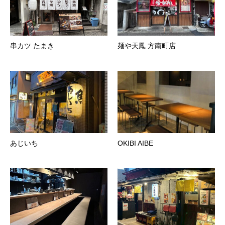
串カツ たまき
麺や天鳳 方南町店
あじいち
OKIBI AIBE