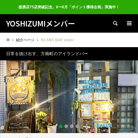
提携店75店突破記念。6〜8月「ポイント獲得企画」実施中！
YOSHIZUMIメンバー
検索
紹介ページ
ISLAND BAR visitor
日常を抜け出す、方南町のアイランドバー
1
2
3
4