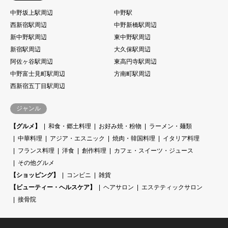
中野坂上駅周辺
中野駅
西新宿駅周辺
中野新橋駅周辺
新中野駅周辺
東中野駅周辺
新宿駅周辺
大久保駅周辺
阿佐ヶ谷駅周辺
東高円寺駅周辺
中野富士見町駅周辺
方南町駅周辺
西新宿五丁目駅周辺
ジャンル
【グルメ】
和食・郷土料理
お好み焼・粉物
ラーメン・麺類
中華料理
アジア・エスニック
焼肉・韓国料理
イタリア料理
フランス料理
洋食
創作料理
カフェ・スイーツ・ジュース
その他グルメ
【ショッピング】
コンビニ
雑貨
【ビューティー・ヘルスケア】
ヘアサロン
エステティックサロン
接骨院