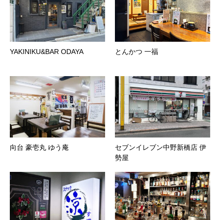
YAKINIKU&BAR ODAYA
とんかつ 一福
向台 豪壱丸 ゆう庵
セブンイレブン中野新橋店 伊
勢屋