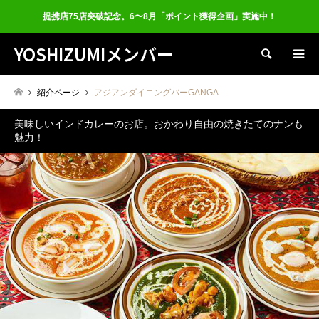
提携店75店突破記念。6〜8月「ポイント獲得企画」実施中！
YOSHIZUMIメンバー
検索
紹介ページ
アジアンダイニングバーGANGA
美味しいインドカレーのお店。おかわり自由の焼きたてのナンも
魅力！