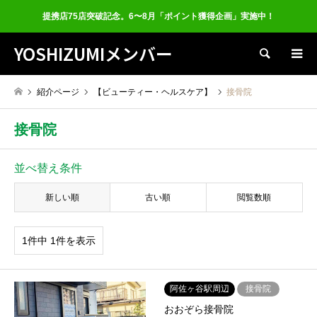
提携店75店突破記念。6〜8月「ポイント獲得企画」実施中！
YOSHIZUMIメンバー
検索
紹介ページ
【ビューティー・ヘルスケア】
接骨院
接骨院
並べ替え条件
新しい順
古い順
閲覧数順
1件中 1件を表示
阿佐ヶ谷駅周辺
接骨院
おおぞら接骨院